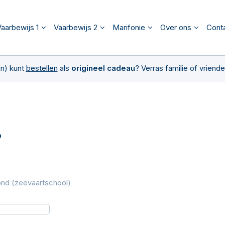
aarbewijs 1
Vaarbewijs 2
Marifonie
Over ons
Cont
en) kunt
bestellen
als
origineel cadeau
? Verras familie of vrien
?
ond (zeevaartschool)